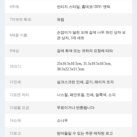
6주제:
빈티지 스타일, 홈데코/ DIY/ 앤틱
7지역적 특색:
유럽
손잡이가 달린 도매 갈색 나무 와인 상자 보
8제품 이름:
관 상자, 3개 세트
9색상:
갈색 회색 또는 귀하의 요청에 따라
25x16.5x10.5cm, 31.5x19.5x10.5cm,
10크기:
38.5x22.5x11.5cm
11인쇄:
실크스크린 인쇄, 굽기, 레이저 조각
12표면 처리:
니스칠, 페인트칠, 인쇄, 얼룩색, 소각
13샘플 요금:
무료이거나 반환됩니다
14소재:
소나무
15로고:
받아들일 수 있는 주문 제작된 로고