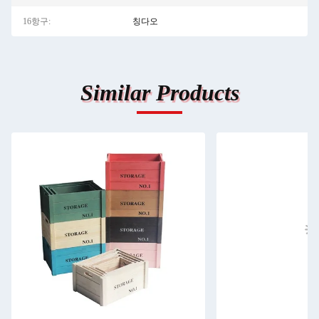
16항구:
칭다오
Similar Products