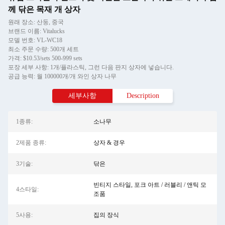
께 닦은 목재 개 상자
원래 장소: 산둥, 중국
브랜드 이름: Vitalucks
모델 번호: VL-WC18
최소 주문 수량: 500개 세트
가격: $10.53/sets 500-999 sets
포장 세부 사항: 1개/플라스틱, 그런 다음 판지 상자에 넣습니다.
공급 능력: 월 100000개/개 와인 상자 나무
세부사항
Description
1종류:
소나무
2제품 종류:
상자 & 경우
3기술:
닦은
빈티지 스타일, 포크 아트 / 러블리 / 앤틱 모
4스타일:
조품
5사용:
집의 장식