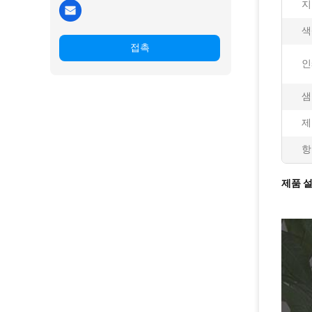
지
색
접촉
인
샘
제
항
제품 