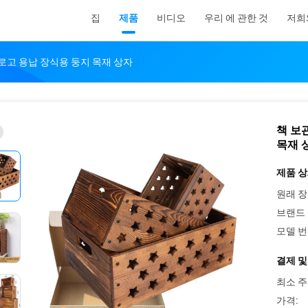
집
제품
비디오
우리 에 관한 것
저희
로고 용납 장식용 둥지 목재 상자
책 보
목재 
제품 상
원래 장
브랜드 
모델 번
결제 및
최소 주
가격: