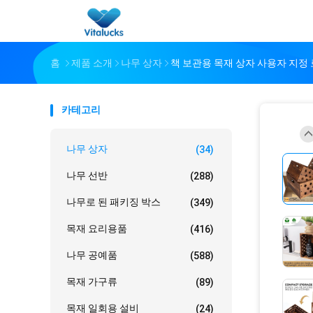
홈
제품 소개
나무 상자
책 보관용 목재 상자 사용자 지정 
카테고리
나무 상자
(34)
나무 선반
(288)
나무로 된 패키징 박스
(349)
목재 요리용품
(416)
나무 공예품
(588)
목재 가구류
(89)
목재 일회용 설비
(24)