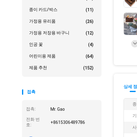
종이 카드/박스
(11)
가정용 유리품
(26)
가정용 저장용 바구니
(12)
인공 꽃
(4)
어린이용 제품
(64)
제품 추천
(152)
상세 
접촉
종
접촉:
Mr. Gao
기
전화 번
+8615306489786
호:
사