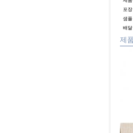
제품
포장
샘플
배달
제품