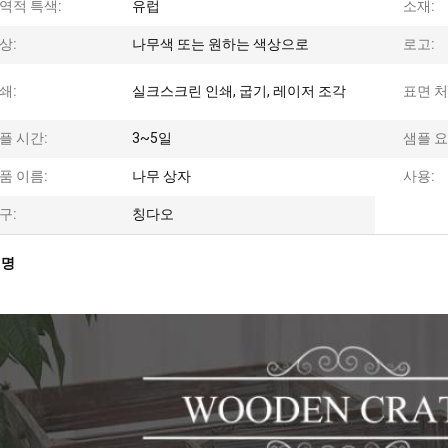
역적 특색:
유럽
소재:
상:
나무색 또는 원하는 색상으로
로고:
쇄:
실크스크린 인쇄, 굽기, 레이저 조각
표면 처
플 시간:
3~5일
샘플 요
품 이름:
나무 상자
사용:
구:
칭다오
설명