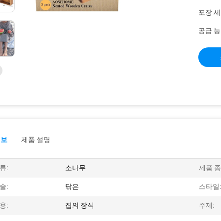
포장 세
공급 능
정보
제품 설명
류:
소나무
제품 종
술:
닦은
스타일
용:
집의 장식
주제: