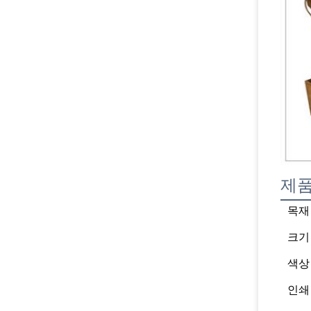
제품
목재
크기
색상
인쇄