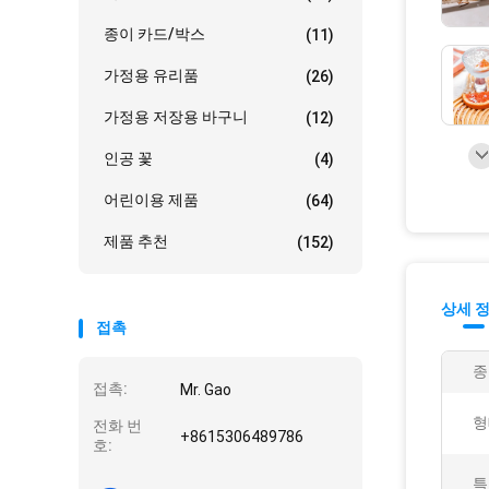
종이 카드/박스
(11)
가정용 유리품
(26)
가정용 저장용 바구니
(12)
인공 꽃
(4)
어린이용 제품
(64)
제품 추천
(152)
상세 
접촉
종
접촉:
Mr. Gao
형
전화 번
+8615306489786
호:
특