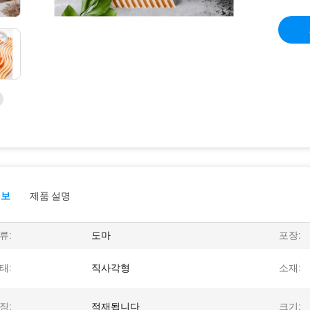
정보
제품 설명
류:
도마
포장:
태:
직사각형
소재:
징:
적재됩니다
크기: