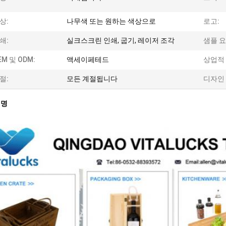
상:
나무색 또는 원하는 색상으로
로고:
쇄:
실크스크린 인쇄, 굽기, 레이저 조각
샘플 요
EM 및 ODM:
액세이페테드
상업적
절:
모든 계절됩니다
디자인
설명