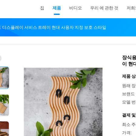
집
제품
비디오
우리 에 관한 것
저희
드 디스플레이 서비스 트레이 현대 사용자 지정 보호 스타일
장식용
이 현
제품 상
원래 장
브랜드 
모델 번
결제 및
최소 주
가격: