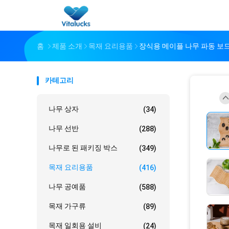
홈
제품 소개
목재 요리용품
장식용 메이플 나무 파동 보
카테고리
나무 상자
(34)
나무 선반
(288)
나무로 된 패키징 박스
(349)
목재 요리용품
(416)
나무 공예품
(588)
목재 가구류
(89)
목재 일회용 설비
(24)