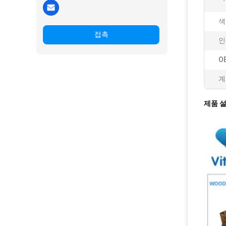
색
접촉
인
O
계
제품 